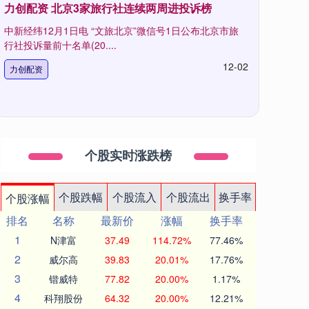
力创配资 北京3家旅行社连续两周进投诉榜
中新经纬12月1日电 “文旅北京”微信号1日公布北京市旅
行社投诉量前十名单(20....
12-02
力创配资
个股实时涨跌榜
个股跌幅
个股流入
个股流出
换手率
个股涨幅
排名
名称
最新价
涨幅
换手率
1
N津富
37.49
114.72%
77.46%
2
威尔高
39.83
20.01%
17.76%
3
锴威特
77.82
20.00%
1.17%
4
科翔股份
64.32
20.00%
12.21%