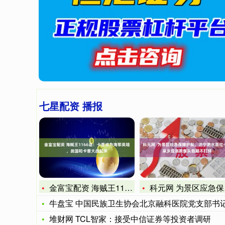
七星配资 播报
金富宝配资 海贼王1166话：卡普成为海军英雄，战国和卡普大
科元网 为景区应急保障护航，济宁泗水县红十字泉乡应急救援队
牛盘宝 中国民族卫生协会北京融科医院党支部书记胡霞学习分享
堆财网 TCL智家：接受中信证券等投资者调研