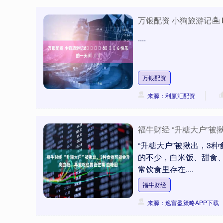
万银配资 小狗旅游记🏝️
....
万银配资
来源：利赢汇配资
福牛财经 “升糖大户”
“升糖大户”被揪出，3
的不少，白米饭、甜食
常饮食里存在....
福牛财经
来源：逸富盈策略APP下载