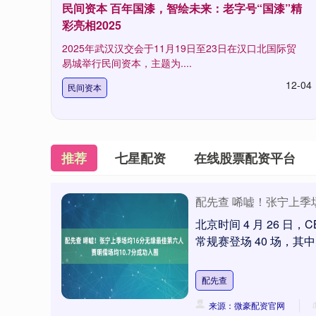
民间资本 百年国漆，智绘未来：老字号“国漆”精
彩亮相2025
2025年武汉汉交会于11月19日至23日在汉口北国际贸
易城举行民间资本，主题为....
12-04
民间资本
推荐
七星配资
在线股票配资平台
配先查 唏嘘！张宁上季场
北京时间 4 月 26 
常规赛登场 40 场，其中 
配先查
来源：微豪配资官网