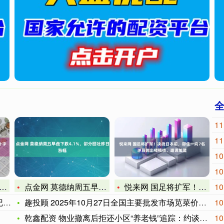
11
11
10
10
点金网 莫德纳周五早盘下跌4.1%，部分回吐昨日涨幅
悦来网 国足将扩军！决战日本前，邵佳一向7名球员抛出橄榄枝，
10
会
趣投顾 2025年10月27日全国主要批发市场苋菜价格行情
10
乾鑫配资 物业撤离后拒还小区“养老钱”追踪：约谈后17.8万
10