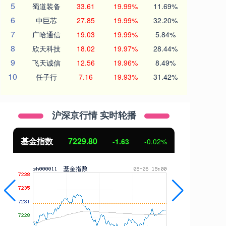
5
蜀道装备
33.61
19.99%
11.69%
6
中巨芯
27.85
19.99%
32.20%
7
广哈通信
19.03
19.99%
5.84%
8
欣天科技
18.02
19.97%
28.44%
9
飞天诚信
12.56
19.96%
8.49%
10
任子行
7.16
19.93%
31.42%
沪深京行情 实时轮播
基金指数
7229.80
国
-1.63
-0.02%