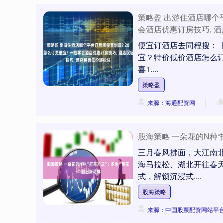
策略盈 出游住酒店哪个平
会酒店优惠订房技巧, 
便宜订酒店去同程搜：【惊
宜？特价低价酒店怎么
喜1....
策略盈
来源：海通配资网
股海策略 一朵花的N种“打
三月春风拂面，大江南
海马拉松、湖北开往春天
式，解锁沉浸式....
股海策略
来源：中国股票配资网站平