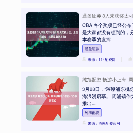
通盈证券 3人未获奖太
CBA 各个奖项已经公
是大家都没有想到的，
本赛季的发挥....
通盈证券
来源：114配资网
纯旭配资 畅游小上海, 
北证50
1122.88
85
-0.15%
3.42
0.30
3月28日，“璀璨浦东桃
海浪漫启幕。 周浦镇作
推出....
纯旭配资
来源：涌融配资官网