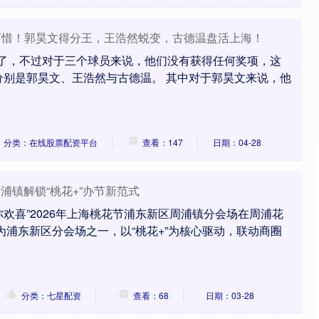
可惜！郭昊文得分王，王浩然蜕变，古德温盘活上海！
布了，不过对于三个球员来说，他们没有获得任何奖项，这
分别是郭昊文、王浩然与古德温。 其中对于郭昊文来说，他
分类：在线股票配资平台
查看：147
日期：04-28
周浦镇解锁“桃花+”办节新范式
创业板指
3515.56
%
-19.58
-0.55%
你欢喜”2026年上海桃花节浦东新区周浦镇分会场在周浦花
为浦东新区分会场之一，以“桃花+”为核心驱动，联动商圈
分类：七星配资
查看：68
日期：03-28