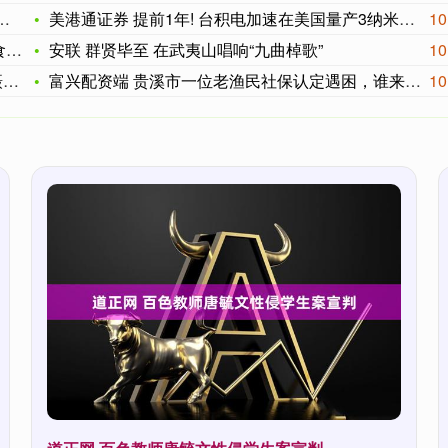
美港通证券 提前1年! 台积电加速在美国量产3纳米芯片! 背
10
起
安联 群贤毕至 在武夷山唱响“九曲棹歌”
10
剧
富兴配资端 贵溪市一位老渔民社保认定遇困，谁来保障其晚年生活
10