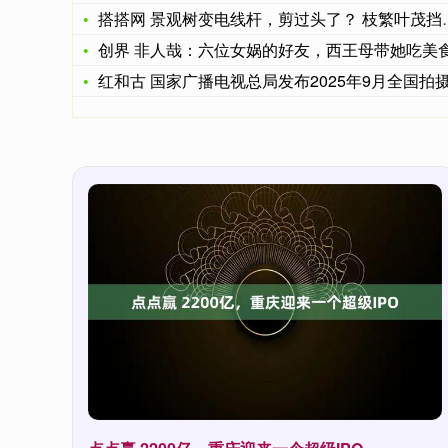
搭搭网 景观树变电线杆，剪过头了？ 枝繁叶茂挡阳光，修得不够
创界 非人哉：六位女娲的好友，西王母带她吃美食，妈祖跟她一
红和古 国家广播电视总局发布2025年9月全国拍摄制作电视