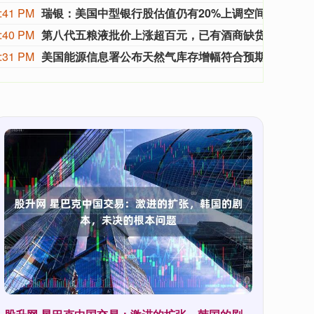
:41 PM
瑞银：美国中型银行股估值仍有20%上调空间
瑞银集
:40 PM
第八代五粮液批价上涨超百元，已有酒商缺货并暂停报价
有市
:31 PM
美国能源信息署公布天然气库存增幅符合预期后，美国天然气期货延续跌势，下跌2.1%。
美国