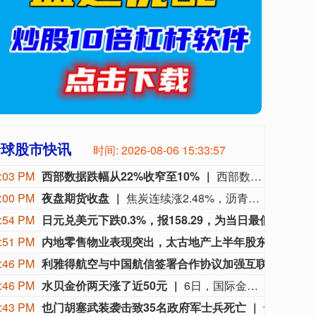
全球股市快讯
时间:
2026-08-06 15:33:58
:03 PM
西部数据跌幅从22%收窄至10%
西部数据跌幅收窄至10%，盘初一度大跌超22%。周三美股盘后，美国存储龙头西部数据公布了截止7月3日的2026财年第四季度财报。受存储产品需求持续旺盛推动，公司当季营收、利润双双超预期，净利润同比增长逾12倍。财报显示，西部数据第四财季营收为37.5亿美元，同比增长44%，市场预期为36.92亿美元，上年同期为26.05亿美元。
:00 PM
夜盘期货收盘
焦炭连续涨2.48%，沥青连续涨2.26%，乙二醇连续涨1.92%，豆一连续涨1.76%，PTA连续涨1.55%。
:54 PM
日元兑美元下跌0.3%，报158.29，为当日最低点。
日元兑
:51 PM
内地零售物业表现突出，太古地产上半年股东应占基本溢利同比增加11%
伴随着
:46 PM
利雅得航空与中国航信签署合作协议加强互联互通
沙特
:46 PM
水贝金价两天涨了近50元
6日，国际金价持续上涨，现货黄金盘中一度突破每盎司4300美元关口，创下七周以来新高。黄金期货价格也延续此前几个交易日的涨势。金价波动直接传导至国内黄金消费市场，深圳水贝黄金市场的批发报价这两天也应声上调。央视财经记者8月6日下午在深圳水贝市场看到，足金999首饰金的批发报价在1100元/克左右，比两天前上涨了近50元。记者了解到，与年初掀起的抢购潮相比，当下消费者的购金逻辑正在发生明显变化。面对金价波动，投资客普遍趋于保守，而婚庆刚需和保值型消费成为市场主力。与此同时，黄金回收和以旧换新业务呈现出明显的“冷热不均”。 （央视财经）
:43 PM
也门胡塞武装袭击致35名政府军士兵死亡
也门政府军6日称，也门胡塞武装当天袭击该国东部马里卜省和哈德拉毛省的政府军军营和阵地，造成至少35名政府军士兵死亡、数十人受伤。 一名不愿透露姓名的官员说，也门胡塞武装在袭击中使用了无人机、弹道导弹等。部分伤者情况危急，死亡人数可能进一步上升。 也门紧急部队表示，袭击发生在政府军对该地区的犯罪网络和走私集团采取安全行动后。 也门胡塞武装尚未对袭击事件发表评论。 马里卜省是政府军的关键据点，也是也门主要的石油和天然气生产地。也门胡塞武装曾多次试图向该省首府推进，并曾与政府军在此激烈交战。(新华社)